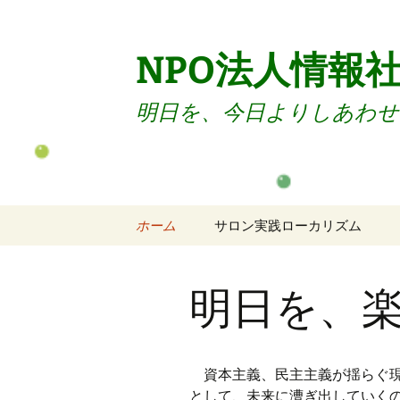
コ
ン
テ
NPO法人情報
ン
ツ
明日を、今日よりしあわせ
へ
ス
キ
ッ
プ
ホーム
サロン実践ローカリズム
サロンのご案内
明日を、
サロン入会
サロン退会
資本主義、民主主義が揺らぐ現
会員向けセミナー
として、未来に漕ぎ出していく