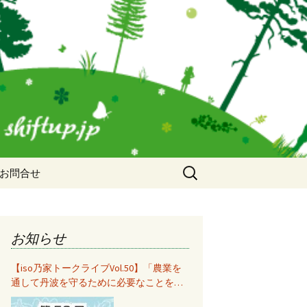
検
お問合せ
索:
お知らせ
【iso乃家トークライブVol.50】「農業を
通して丹波を守るために必要なことをみ
んなで考えて共有する」秋山知美