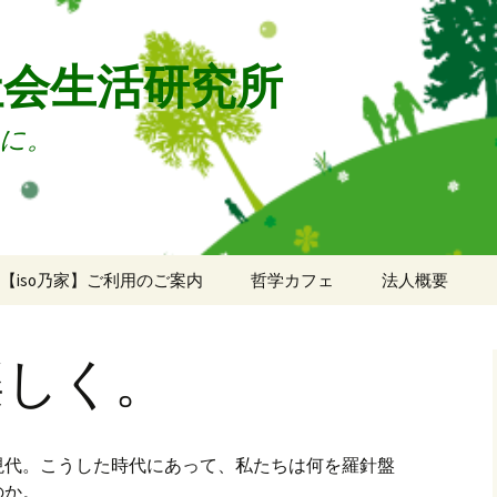
社会生活研究所
に。
【iso乃家】ご利用のご案内
哲学カフェ
法人概要
ご利用のご案内
法人概要
楽しく。
ドロップイン申込
年次報告
ソーシャルデッキ申込
代。こうした時代にあって、私たちは何を羅針盤
ミーティングルーム申
のか。
込