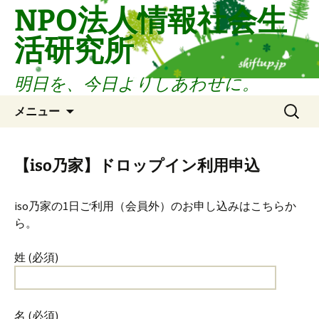
コ
NPO法人情報社会生
ン
活研究所
テ
ン
ツ
明日を、今日よりしあわせに。
へ
検
ス
メニュー
索:
キ
ッ
プ
【iso乃家】ドロップイン利用申込
iso乃家の1日ご利用（会員外）のお申し込みはこちらか
ら。
姓 (必須)
名 (必須)