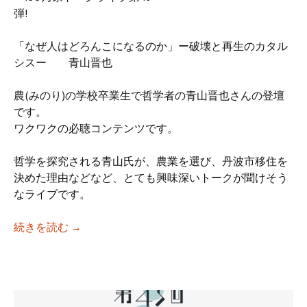
弾!
「なぜ人はどろんこになるのか」ー破壊と再生のカタル
シスー 青山晋也
農(みのり)の学校卒業生で哲学者の青山晋也さんの登壇
です。
ワクワクの必聴コンテンツです。
哲学を探究される青山氏が、農業を選び、丹波市移住を
決めた理由などなど、とても興味深いトークが聞けそう
なライブです。
【iso乃家トークライブVol.46】「なぜ人は
続きを読む
→