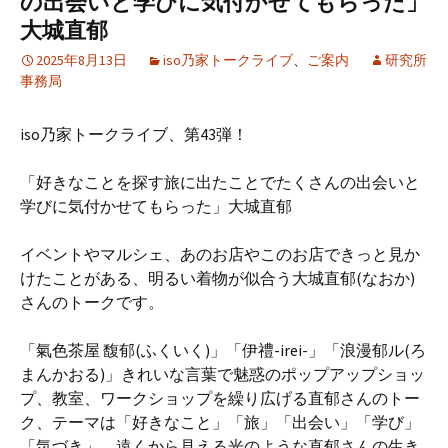
の出会いと学びに気付かせてもらった」
大城直郁
2025年8月13日
iso乃家トークライブ
、
ご案内
研究所
事務局
iso乃家トークライブ、第43弾！
「好きなことを探す旅に出たことでたくさんの出会いと
学びに気付かせてもらった」大城直郁
イベントやマルシェ、あのお店やこのお店できっと見か
けたことがある、明るい着物が似合う大城直郁(なおか)
さんのトークです。
「氣色茶屋 馥郁(ふくいく)」「伊禮-irei-」「浪漫郁ル(ろ
まんかおる)」きれいな言葉で魅惑のポップアップショッ
プ、教室、ワークショップを繰り広げる直郁さんのトー
ク、テーマは「好きなこと」「旅」「出会い」「学び」
「気づき」。遠くから見える光のような直郁さんの生き