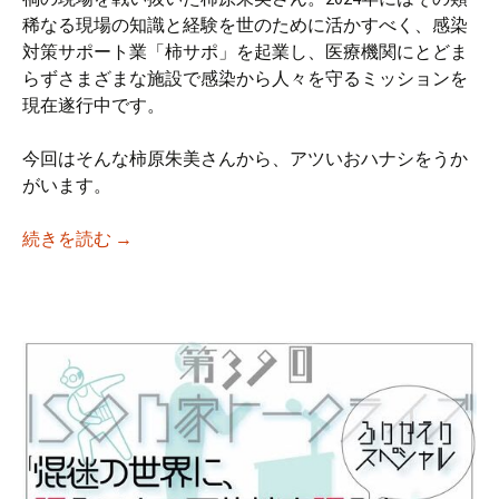
稀なる現場の知識と経験を世のために活かすべく、感染
対策サポート業「柿サポ」を起業し、医療機関にとどま
らずさまざまな施設で感染から人々を守るミッションを
現在遂行中です。
今回はそんな柿原朱美さんから、アツいおハナシをうか
がいます。
【iso乃家トークライブVol.40】「感染管
続きを読む
→