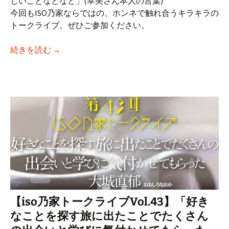
しいことなどなど」(幸美さん本人の言葉)
今回もISO乃家ならではの、ホンネで触れ合うキラキラの
トークライブ。ぜひご参加ください。
【iso乃家トークライブVol.44】「10年後
続きを読む
→
【iso乃家トークライブVol.43】「好き
なことを探す旅に出たことでたくさん