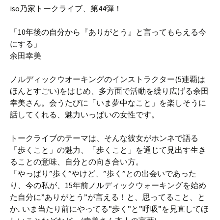
iso乃家トークライブ、第44弾！
「10年後の自分から『ありがとう』と言ってもらえる今
にする」
余田幸美
ノルディックウオーキングのインストラクター(5連覇は
ほんとすごい)をはじめ、多方面で活動を繰り広げる余田
幸美さん。会うたびに「いま夢中なこと」を楽しそうに
話してくれる、魅力いっぱいの女性です。
トークライブのテーマは、そんな彼女がホンネで語る
「歩くこと」の魅力、「歩くこと」を通じて見出す生き
ることの意味、自分との向き合い方。
「やっぱり”歩く”やけど、”歩く”との出会いであった
り、今の私が、15年前ノルディックウォーキングを始め
た自分に”ありがとう”が言える！と、思ってること、と
か.. いま当たり前にやってる”歩く”と”呼吸”を見直してほ