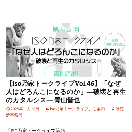
【iso乃家トークライブVol.46】「なぜ
人はどろんこになるのか」―破壊と再生
のカタルシス― 青山晋也
2025年11月28日
iso乃家トークライブ
、
ご案内
研究
所事務局
「ISO乃家トークライブ第46