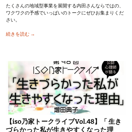
たくさんの地域型事業を展開する内田さんならではの、
ワクワクの予感でいっぱいのトークにぜひお集まりくだ
さい。
【iso乃家トークライブVol.49】「拠点を
続きを読む
→
【iso乃家トークライブVol.48】「 生き
づらかった私が生きやすくなった理