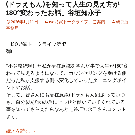
(ドラえもん)を知って人生の見え方が
180°変わったお話」谷垣知永子
2026年1月11日
iso乃家トークライブ
、
ご案内
研究所
事務局
「ISO乃家トークライブ第47
弾!
“不登校経験した私が潜在意識を学んだ事で人生が180°変
わって見えるようになって、カウンセリングを受ける側
だった私が支援する側へ変化していったターニングポイ
ントのお話。
そして、皆さんにも潜在意識(ドラえもん)はあっていつ
も、自分(のび太)の為にせっせと働いていてくれている
事を知ってもらえたらなあと”_谷垣知永子さんコメント
より。
【iso乃家トークライブVol.47】「不登校を
続きを読む
→