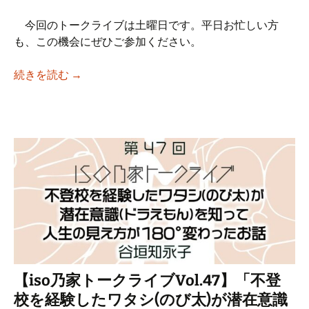
今回のトークライブは土曜日です。平日お忙しい方
も、この機会にぜひご参加ください。
【iso乃家トークライブVol.48】「 生きづ
続きを読む
→
【iso乃家トークライブVol.47】「不登
校を経験したワタシ(のび太)が潜在意識