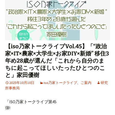
【iso乃家トークライブVol.45】「“政治
家×IT×農家×大学生×お家DIY×新婚” 移住3
年め28歳が選んだ「これから自分のま
ちに起こってほしいたったひとつのこ
と」家田優樹
2025年10月10日
iso乃家トークライブ
、
ご案内
研究
所事務局
「ISO乃家トークライブ第45
弾!