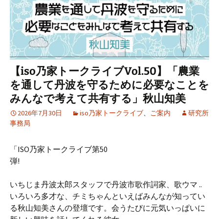
【iso乃家トークライブVol.50】「農業
を通して丹波を守るために必要なことを
みんなで考えて共有する」秋山知美
2026年7月30日
iso乃家トークライブ
、
ご案内
研究所
事務局
「ISO乃家トークライブ第50
弾!
いちじま丹波太郎スタッフで丹波市歌作詞家、歌ウマ ..
いろいろ多才な、チミちゃんといえばみんなが知ってい
る秋山知美さんの登壇です。会うたびに元気いっぱいに