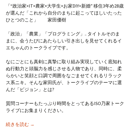
「“政治家×IT×農家×大学生×お家DIY×新婚” 移住3年め28歳
が選んだ「これから自分のまちに起こってほしいたった
ひとつのこと」 家田優樹
「政治」「農業」「プログラミング」.. タイトルそのま
まに、会うたびにあたらしい引き出しを見せてくれるイ
エちゃんのトークライブです。
なにごとにも真剣に真摯に取り組み実現していく底知れ
ぬ行動力と頭脳力を感じさせる人物であり、同時に、柔
らかいと笑顔と口調で周囲をなごませてくれるリラック
ス系ニキ。そんな家田氏が、トークライブのテーマに選
んだ「ビジョン」とは?
質問コーナーもたっぷり時間をとってあるISO乃家トーク
ライブにお集まりください。
【iso乃家トークライブVol.45】「“政治家×
続きを読む
→