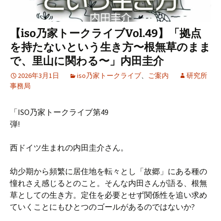
【iso乃家トークライブVol.49】「拠点
を持たないという生き方〜根無草のまま
で、里山に関わる〜」内田圭介
2026年3月1日
iso乃家トークライブ
、
ご案内
研究所
事務局
「ISO乃家トークライブ第49
弾!
西ドイツ生まれの内田圭介さん。
幼少期から頻繁に居住地を転々とし「故郷」にある種の
憧れさえ感じるとのこと。そんな内田さんが語る、根無
草としての生き方。定住を必要とせず関係性を追い求め
ていくことにもひとつのゴールがあるのではないか?