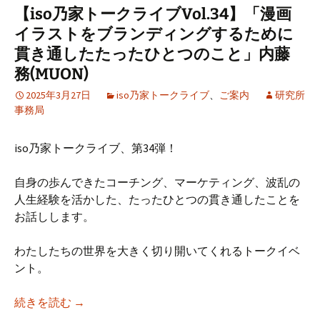
【iso乃家トークライブVol.34】「漫画
イラストをブランディングするために
貫き通したたったひとつのこと」内藤
務(MUON)
2025年3月27日
iso乃家トークライブ
、
ご案内
研究所
事務局
iso乃家トークライブ、第34弾！
自身の歩んできたコーチング、マーケティング、波乱の
人生経験を活かした、たったひとつの貫き通したことを
お話しします。
わたしたちの世界を大きく切り開いてくれるトークイベ
ント。
【iso乃家トークライブVol.34】「漫画イラ
続きを読む
→