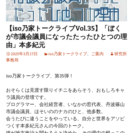
【iso乃家トークライブVol.35】「ぼく
が市議会議員になったたったひとつの理
由」本多紀元
2025年3月27日
iso乃家トークライブ
、
ご案内
研究所
事務局
iso乃家トークライブ、第35弾！
おそらくは見渡す限りイチニをあらそう、おもしろキャ
ラ議員の登壇です。
プログラマー、会社経営者、いなかの窓代表、丹波篠山
市議会議員、ほそいののナカのひと、他多数。
会うたびに違うことをやっている、自分と世界をアソビ
つくす本多紀元さんの今回のトーク。
彼が地方政治と関わろうと決めた、その理由の根っこの