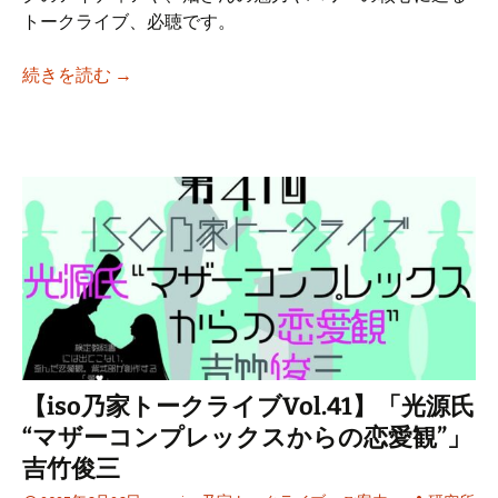
トークライブ、必聴です。
【iso乃家トークライブVol.42】「谷川駅前
続きを読む
→
【iso乃家トークライブVol.41】「光源氏
“マザーコンプレックスからの恋愛観”」
吉竹俊三