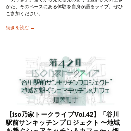
かた、そのベースにある体験を自身が語るライブ。ぜひ
ご参加ください。
【iso乃家トークライブVol.43】「好きな
続きを読む
→
【iso乃家トークライブVol.42】「谷川
駅前サンキッチンプロジェクト 〜地域
を繋ぐシェアキッチン＆カフェ〜」畑