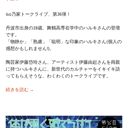
iso乃家トークライブ、第36弾！
丹波市出身の18歳、舞鶴高専在学中のハルキさんの登壇
です。
「物静か」「熟慮」「聡明」な印象のハルキさん(個人の
感想かもしれません!)。
陶芸家伊藤岱玲さん、アーティスト伊藤由起さんを両親
に持つハルキさんに、新世代のカルチャーをイキイキ語
ってもらえそうな、わくわくのトークライブです。
【iso乃家トークライブVol.37】「高専生活
続きを読む
→