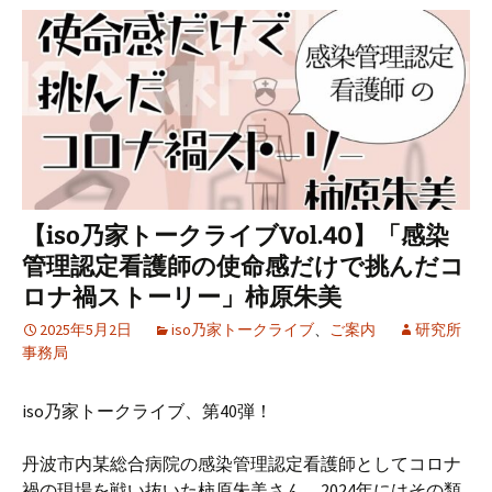
【iso乃家トークライブVol.40】「感染
管理認定看護師の使命感だけで挑んだコ
ロナ禍ストーリー」柿原朱美
2025年5月2日
iso乃家トークライブ
、
ご案内
研究所
事務局
iso乃家トークライブ、第40弾！
丹波市内某総合病院の感染管理認定看護師としてコロナ
禍の現場を戦い抜いた柿原朱美さん。2024年にはその類