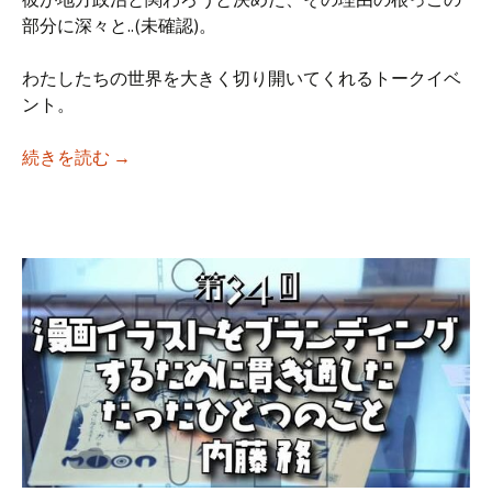
部分に深々と..(未確認)。
わたしたちの世界を大きく切り開いてくれるトークイベ
ント。
【iso乃家トークライブVol.35】「ぼくが市
続きを読む
→