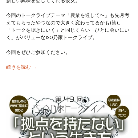
新しい興味を話してくれる彼女。
今回のトークライブテーマ「農業を通して〜」も先月考
えてもらったやつなので大きく変わってるかも(笑)。
「トークを聴きにいく」と同じくらい「ひとに会いにい
く」がバリューなISO乃家トークライブ。
今回もぜひご参加ください。
【iso乃家トークライブVol.50】「農業を
続きを読む
→