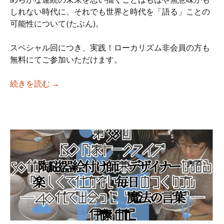
しれない時代に、それでも世界と時代を「語る」ことの
可能性について(たぶん)。
スペシャル回につき、実践！ローカリズム非会員の方も
無料にてご参加いただけます。
【iso乃家トークライブVol.39】「ふりかえ
続きを読む
→