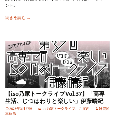
ント。
【iso乃家トークライブVol.38】「50代 陶
続きを読む
→
【iso乃家トークライブVol.37】「高専
生活、じつはわりと楽しい」伊藤晴紀
2025年3月27日
iso乃家トークライブ
、
ご案内
研究所
事務局