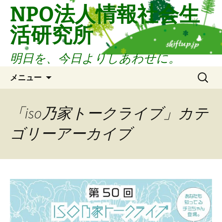
コ
NPO法人情報社会生
ン
活研究所
テ
ン
ツ
明日を、今日よりしあわせに。
へ
検
ス
メニュー
索:
キ
ッ
「iso乃家トークライブ」カテ
プ
ゴリーアーカイブ