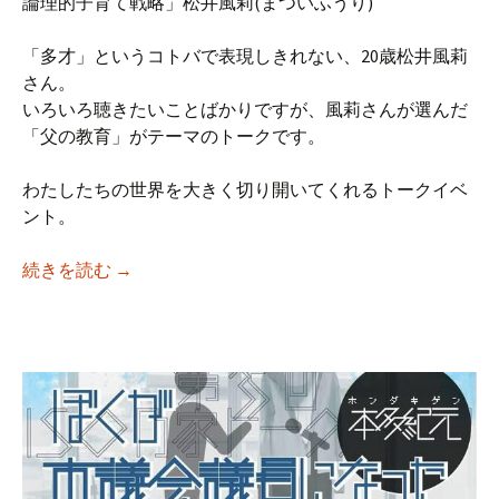
論理的子育て戦略」松井風莉(まついふうり)
「多才」というコトバで表現しきれない、20歳松井風莉
さん。
いろいろ聴きたいことばかりですが、風莉さんが選んだ
「父の教育」がテーマのトークです。
わたしたちの世界を大きく切り開いてくれるトークイベ
ント。
【iso乃家トークライブVol.36】「体が弱く
続きを読む
→