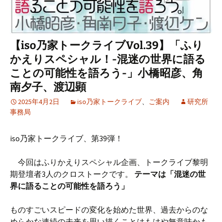
【iso乃家トークライブVol.39】「ふり
かえりスペシャル！-混迷の世界に語る
ことの可能性を語ろう-」小橋昭彦、角
南夕子、渡辺顕
2025年4月2日
iso乃家トークライブ
、
ご案内
研究所
事務局
iso乃家トークライブ、第39弾！
今回はふりかえりスペシャル企画、トークライブ黎明
期登壇者3人のクロストークです。
テーマは「混迷の世
界に語ることの可能性を語ろう」
ものすごいスピードの変化を始めた世界、過去からのな
めらかな連続の未来を思い描くことはもはや無意味かも