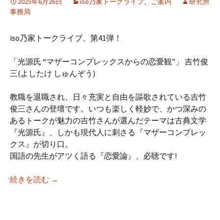
2025年6月26日
iso乃家トークライブ
、
ご案内
研究所
事務局
iso乃家トークライブ、第41弾！
「光源氏 “マザーコンプレックスからの恋愛観”」 吉竹俊
三(よしたけ しゅんぞう)
教職を退職され、日々充実と自由を謳歌されている吉竹
俊三さんの登壇です。いつも楽しく軽妙で、かつ深みの
あるトークが魅力の吉竹さんが選んだテーマは古典文学
『光源氏』、しかも現代人に刺さる『マザーコンプレッ
クス』が切り口。
国語の先生がアツく語る『恋愛論』、必聴です!
【iso乃家トークライブVol.41】「光源氏 “
続きを読む
→