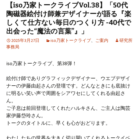
【iso乃家トークライブVol.38】「50代
陶磁器絵付け師兼デザイナーが語る『楽
しくて仕方ない毎日のつくり方 -40代で
出会った“魔法の言葉”』」
2025年3月27日
iso乃家トークライブ
、
ご案内
研究所
事務局
iso乃家トークライブ、第38弾！
絵付け師でありグラフィックデザイナー、ウエブデザイ
ナーの伊藤由起さんの登壇です。どんなときにも底抜け
に明るい笑い声で周囲をシアワセにしてくれる由起さ
ん。
ご子息は前回登壇してくれたハルキさん、ご主人は陶芸
家伊藤岱玲さん。
トークのタイトルに、早くも心がおどります。
わたしたちの世界を大きく切り開いてくれるトークイベ