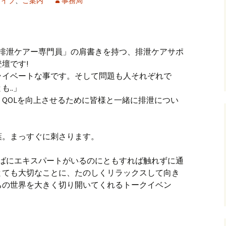
ライブ
、
ご案内
事務局
定排泄ケアー専門員」の肩書きを持つ、排泄ケアサポ
壇です!
ライベートな事です。そして問題も人それぞれで
..」
QOLを向上させるために皆様と一緒に排泄につい
葉。まっすぐに刺さります。
そばにエキスパートがいるのにともすれば触れずに通
とても大切なことに、たのしくリラックスして向き
ちの世界を大きく切り開いてくれるトークイベン
ブVol.30】「あたりまえの排泄の話」中岡恵美