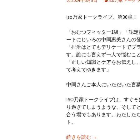
2024年6月5日
iso乃家トーク
iso乃家トークライブ、第30弾！
「おむつフィッター1級」「認
ートにじいろの中岡惠美さんの登
「排泄はとてもデリケートでプ
す。誰にも言えず一人で悩むことも
「正しい知識とケアをお伝えし、
て考えてゆきます」
中岡さんご本人にいただいた言
ISO乃家トークライブは、すぐ
り過ぎてしまうような、そして
合う場でもあります。わたした
ト。
【iso乃家トークライ
続きを読む
→