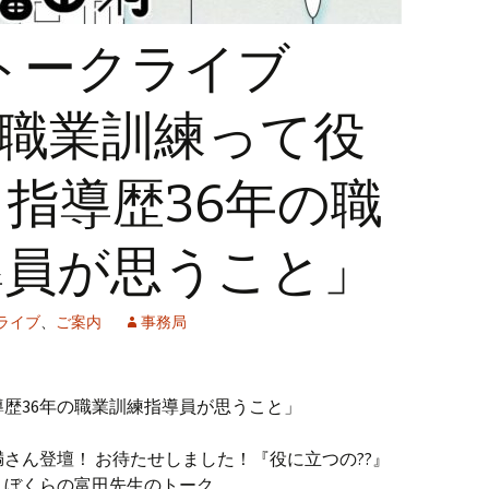
家トークライブ
】「職業訓練って役
指導歴36年の職
導員が思うこと」
クライブ
、
ご案内
事務局
歴36年の職業訓練指導員が思うこと」
満さん登壇！ お待たせしました！『役に立つの??』
、ぼくらの富田先生のトーク。