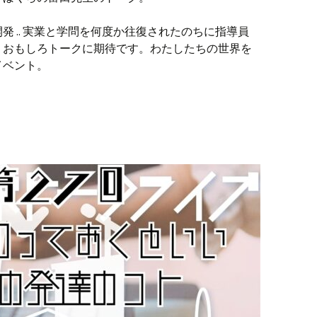
 .. 実業と学問を何度か往復されたのちに指導員
』おもしろトークに期待です。わたしたちの世界を
イベント。
イブVol.28】「職業訓練って役に立つの？指導歴36年の職業訓