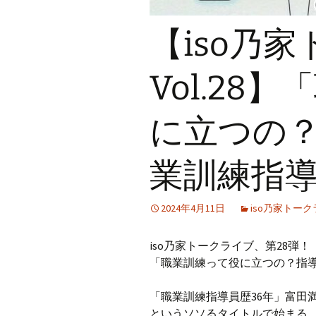
【iso乃
Vol.28
に立つの？
業訓練指
2024年4月11日
iso乃家トー
iso乃家トークライブ、第28弾！
「職業訓練って役に立つの？指導
「職業訓練指導員歴36年」富田
というソソるタイトルで始まる