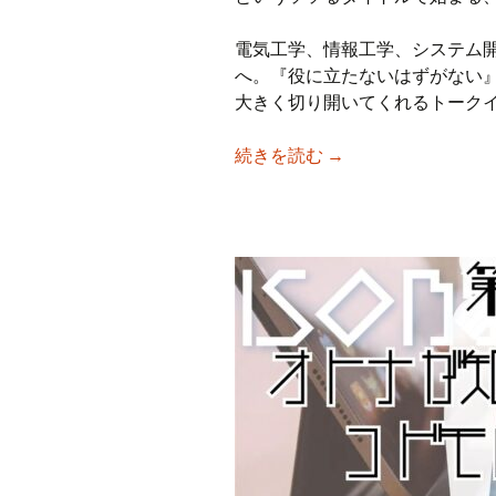
電気工学、情報工学、システム開発
へ。『役に立たないはずがない
大きく切り開いてくれるトーク
【iso乃家トークラ
続きを読む
→