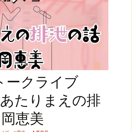
ナイトルーム申込
家トークライブ
】「あたりまえの排
中岡恵美