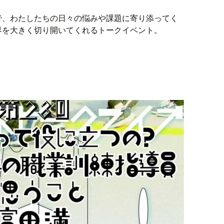
で、わたしたちの日々の悩みや課題に寄り添ってく
界を大きく切り開いてくれるトークイベント。
イブVol.29】「寄り添うカウンセリングでカウンセラーの得る