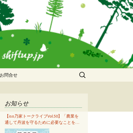
検
お問合せ
索:
お知らせ
【iso乃家トークライブVol.50】「農業を
通して丹波を守るために必要なことをみ
んなで考えて共有する」秋山知美