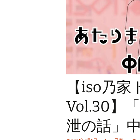
iso乃家トークライブ
【iso乃
Vol.30
泄の話」