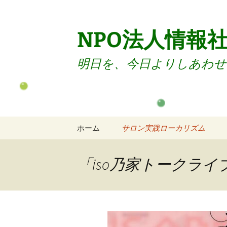
コ
ン
テ
NPO法人情報
ン
ツ
明日を、今日よりしあわせ
へ
ス
キ
ッ
プ
ホーム
サロン実践ローカリズム
サロンのご案内
「iso乃家トークラ
サロン入会
サロン退会
会員向けセミナー