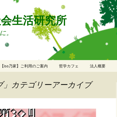
社会生活研究所
に。
【iso乃家】ご利用のご案内
哲学カフェ
法人概要
ご利用のご案内
法人概要
イブ」カテゴリーアーカイブ
ドロップイン申込
年次報告
ソーシャルデッキ申込
ミーティングルーム申
込