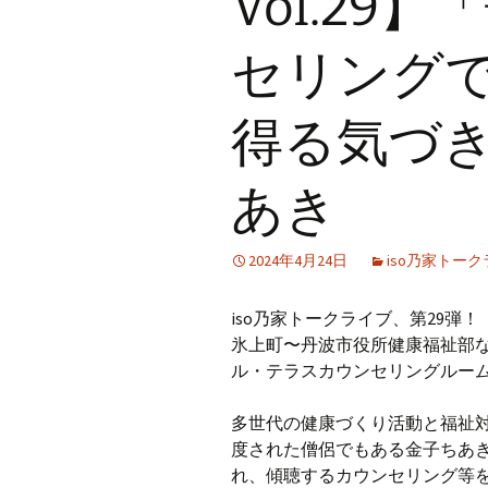
Vol.29
セリング
得る気づ
あき
2024年4月24日
iso乃家トー
iso乃家トークライブ、第29弾！
氷上町〜丹波市役所健康福祉部な
ル・テラスカウンセリングルー
多世代の健康づくり活動と福祉
度された僧侶でもある金子ちあ
れ、傾聴するカウンセリング等