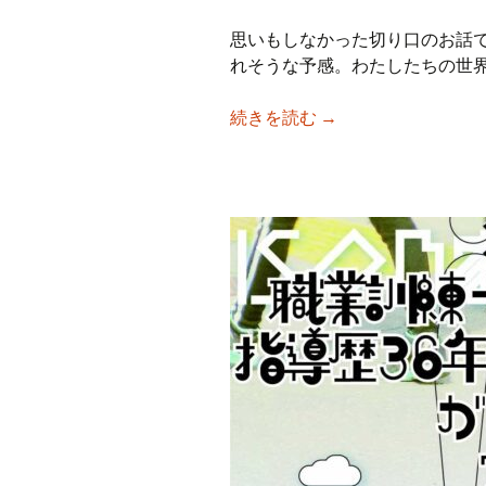
思いもしなかった切り口のお話
れそうな予感。わたしたちの世
【iso乃家トークラ
続きを読む
→