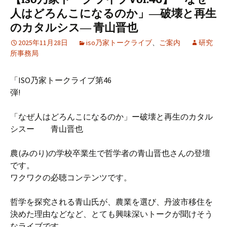
人はどろんこになるのか」―破壊と再生
のカタルシス― 青山晋也
2025年11月28日
iso乃家トークライブ
、
ご案内
研究
所事務局
「ISO乃家トークライブ第46
弾!
「なぜ人はどろんこになるのか」ー破壊と再生のカタル
シスー 青山晋也
農(みのり)の学校卒業生で哲学者の青山晋也さんの登壇
です。
ワクワクの必聴コンテンツです。
哲学を探究される青山氏が、農業を選び、丹波市移住を
決めた理由などなど、とても興味深いトークが聞けそう
なライブです。