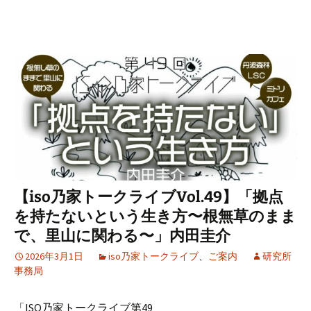
【iso乃家トークライブVol.49】「拠点
を持たないという生き方〜根無草のまま
で、里山に関わる〜」内田圭介
2026年3月1日
iso乃家トークライブ
、
ご案内
研究所
事務局
「ISO乃家トークライブ第49