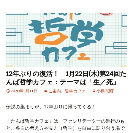
12年ぶりの復活！ 1月22日(木)第24回た
んば哲学カフェ：テーマは「生／死」
2026年1月11日
ご案内
、
哲学カフェ
小橋 昭彦
伝説の集まりが、12年ぶりに帰ってくる！
「たんば哲学カフェ」は、ファシリテーターの進行のも
と、各自の考え方や見方（哲学）を自由に語り合う場で