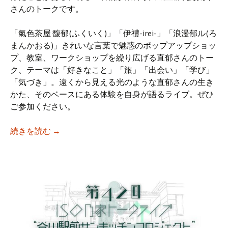
さんのトークです。
「氣色茶屋 馥郁(ふくいく)」「伊禮-irei-」「浪漫郁ル(ろ
まんかおる)」きれいな言葉で魅惑のポップアップショッ
プ、教室、ワークショップを繰り広げる直郁さんのトー
ク、テーマは「好きなこと」「旅」「出会い」「学び」
「気づき」。遠くから見える光のような直郁さんの生き
かた、そのベースにある体験を自身が語るライブ。ぜひ
ご参加ください。
【iso乃家トークライブVol.43】「好きな
続きを読む
→