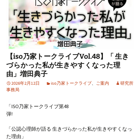
【iso乃家トークライブVol.48】「 生き
づらかった私が生きやすくなった理
由」増田典子
2026年2月12日
iso乃家トークライブ
、
ご案内
研究所
事務局
「ISO乃家トークライブ第48
弾!
「公認心理師が語る 生きづらかった私が生きやすくなっ
た理由」