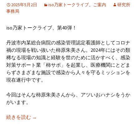
2025年5月2日
iso乃家トークライブ
、
ご案内
研究所
事務局
iso乃家トークライブ、第40弾！
丹波市内某総合病院の感染管理認定看護師としてコロナ
禍の現場を戦い抜いた柿原朱美さん。2024年にはその類
稀なる現場の知識と経験を世のために活かすべく、感染
対策サポート業「柿サポ」を起業し、医療機関にとどま
らずさまざまな施設で感染から人々を守るミッションを
現在遂行中です。
今回はそんな柿原朱美さんから、アツいおハナシをうか
がいます。
【iso乃家トークライブVol.40】「感染管
続きを読む
→