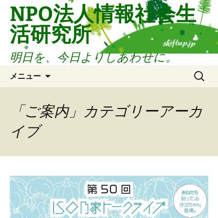
コ
NPO法人情報社会生
ン
活研究所
テ
ン
ツ
明日を、今日よりしあわせに。
へ
検
ス
メニュー
索:
キ
ッ
「ご案内」カテゴリーアーカ
プ
イブ