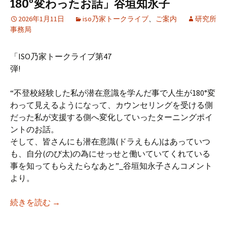
180°変わったお話」谷垣知永子
2026年1月11日
iso乃家トークライブ
、
ご案内
研究所
事務局
「ISO乃家トークライブ第47
弾!
“不登校経験した私が潜在意識を学んだ事で人生が180°変
わって見えるようになって、カウンセリングを受ける側
だった私が支援する側へ変化していったターニングポイ
ントのお話。
そして、皆さんにも潜在意識(ドラえもん)はあっていつ
も、自分(のび太)の為にせっせと働いていてくれている
事を知ってもらえたらなあと”_谷垣知永子さんコメント
より。
【iso乃家トークライブVol.47】「不登校を
続きを読む
→