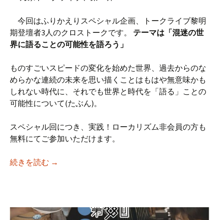
今回はふりかえりスペシャル企画、トークライブ黎明
期登壇者3人のクロストークです。
テーマは「混迷の世
界に語ることの可能性を語ろう」
ものすごいスピードの変化を始めた世界、過去からのな
めらかな連続の未来を思い描くことはもはや無意味かも
しれない時代に、それでも世界と時代を「語る」ことの
可能性について(たぶん)。
スペシャル回につき、実践！ローカリズム非会員の方も
無料にてご参加いただけます。
【iso乃家トークライブVol.39】「ふりかえ
続きを読む
→