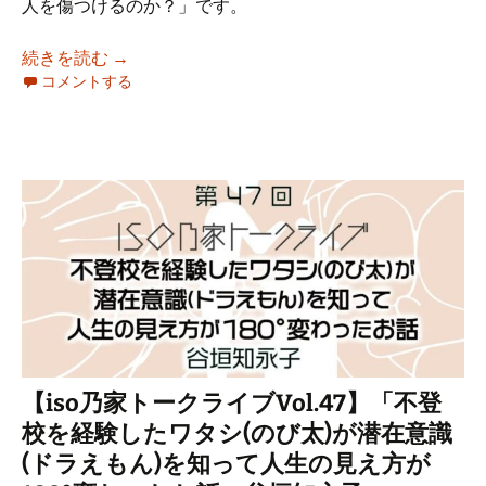
人を傷つけるのか？」です。
2月19日(木)第25回たんば哲学カフェ：テー
続きを読む
→
コメントする
【iso乃家トークライブVol.47】「不登
校を経験したワタシ(のび太)が潜在意識
(ドラえもん)を知って人生の見え方が