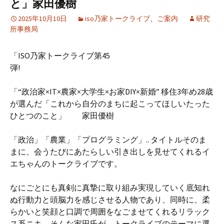
と」家田優樹
2025年10月10日
iso乃家トークライブ
、
ご案内
研究
所事務局
「ISO乃家トークライブ第45
弾!
「“政治家×IT×農家×大学生×お家DIY×新婚” 移住3年め28歳
が選んだ「これから自分のまちに起こってほしいたった
ひとつのこと」 家田優樹
「政治」「農業」「プログラミング」.. タイトルそのま
まに、会うたびにあたらしい引き出しを見せてくれるイ
エちゃんのトークライブです。
なにごとにも真剣に真摯に取り組み実現していく底知れ
ぬ行動力と頭脳力を感じさせる人物であり、同時に、柔
らかいと笑顔と口調で周囲をなごませてくれるリラック
ス系ニキ。そんな家田氏が、トークライブのテーマに選