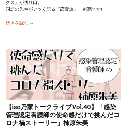
クス』が切り口。
国語の先生がアツく語る『恋愛論』、必聴です!
【iso乃家トークライブVol.41】「光源氏 “
続きを読む
→
【iso乃家トークライブVol.40】「感染
管理認定看護師の使命感だけで挑んだコ
ロナ禍ストーリー」柿原朱美