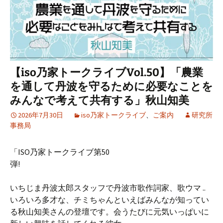
【iso乃家トークライブVol.50】「農業
を通して丹波を守るために必要なことを
みんなで考えて共有する」秋山知美
2026年7月30日
iso乃家トークライブ
、
ご案内
研究所
事務局
「ISO乃家トークライブ第50
弾!
いちじま丹波太郎スタッフで丹波市歌作詞家、歌ウマ ..
いろいろ多才な、チミちゃんといえばみんなが知ってい
る秋山知美さんの登壇です。会うたびに元気いっぱいに