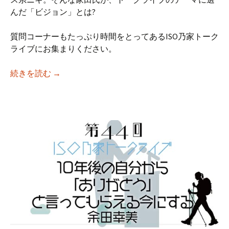
んだ「ビジョン」とは?
質問コーナーもたっぷり時間をとってあるISO乃家トーク
ライブにお集まりください。
【iso乃家トークライブVol.45】「“政治家×
続きを読む
→