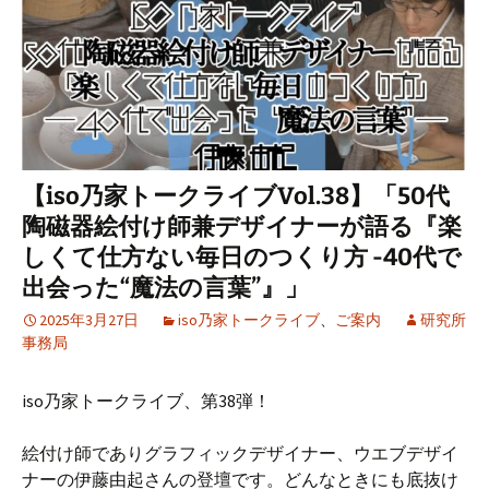
【iso乃家トークライブVol.38】「50代
陶磁器絵付け師兼デザイナーが語る『楽
しくて仕方ない毎日のつくり方 -40代で
出会った“魔法の言葉”』」
2025年3月27日
iso乃家トークライブ
、
ご案内
研究所
事務局
iso乃家トークライブ、第38弾！
絵付け師でありグラフィックデザイナー、ウエブデザイ
ナーの伊藤由起さんの登壇です。どんなときにも底抜け