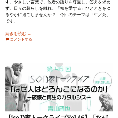
す。やさしい言葉で、他者の語りを尊重し、答えを求め
ず。日々の暮らしを離れ、「知を愛する」ひとときをゆ
るやかに過ごしませんか？ 今回のテーマは「生／死」
です。
12年ぶりの復活！ 1月22日(木)第24回たん
続きを読む
→
コメントする
【iso乃家トークライブVol.46】「なぜ