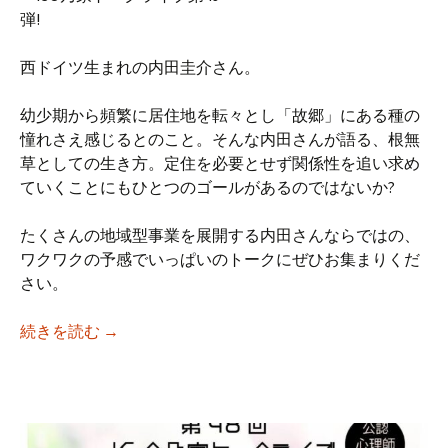
弾!
西ドイツ生まれの内田圭介さん。
幼少期から頻繁に居住地を転々とし「故郷」にある種の
憧れさえ感じるとのこと。そんな内田さんが語る、根無
草としての生き方。定住を必要とせず関係性を追い求め
ていくことにもひとつのゴールがあるのではないか?
たくさんの地域型事業を展開する内田さんならではの、
ワクワクの予感でいっぱいのトークにぜひお集まりくだ
さい。
【iso乃家トークライブVol.49】「拠点を
続きを読む
→