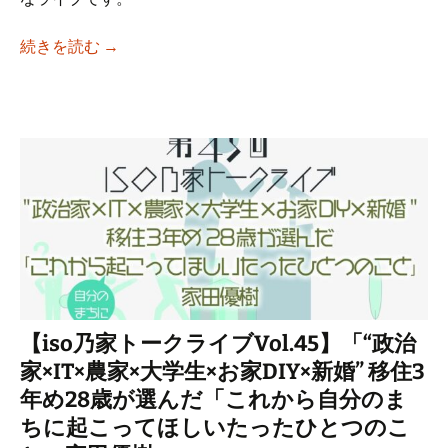
【iso乃家トークライブVol.46】「なぜ人は
続きを読む
→
【iso乃家トークライブVol.45】「“政治
家×IT×農家×大学生×お家DIY×新婚” 移住3
年め28歳が選んだ「これから自分のま
ちに起こってほしいたったひとつのこ