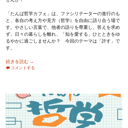
「たんば哲学カフェ」は、ファシリテーターの進行のも
と、各自の考え方や見方（哲学）を自由に語り合う場で
す。やさしい言葉で、他者の語りを尊重し、答えを求め
ず。日々の暮らしを離れ、「知を愛する」ひとときをゆ
るやかに過ごしませんか？ 今回のテーマは「許す」で
す。
6月27日(土)第27回たんば哲学カフェin多可町
続きを読む
→
コメントする