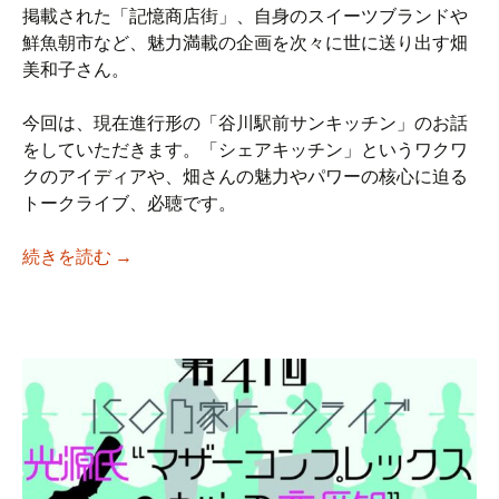
掲載された「記憶商店街」、自身のスイーツブランドや
鮮魚朝市など、魅力満載の企画を次々に世に送り出す畑
美和子さん。
今回は、現在進行形の「谷川駅前サンキッチン」のお話
をしていただきます。「シェアキッチン」というワクワ
クのアイディアや、畑さんの魅力やパワーの核心に迫る
トークライブ、必聴です。
【iso乃家トークライブVol.42】「谷川駅前
続きを読む
→