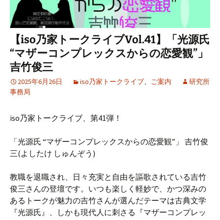
【iso乃家トークライブVol.41】「光源氏
“マザーコンプレックスからの恋愛観”」
吉竹俊三
2025年6月26日
iso乃家トークライブ
、
ご案内
研究所
事務局
iso乃家トークライブ、第41弾！
「光源氏 “マザーコンプレックスからの恋愛観”」 吉竹俊
三(よしたけ しゅんぞう)
教職を退職され、日々充実と自由を謳歌されている吉竹
俊三さんの登壇です。いつも楽しく軽妙で、かつ深みの
あるトークが魅力の吉竹さんが選んだテーマは古典文学
『光源氏』、しかも現代人に刺さる『マザーコンプレッ