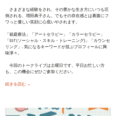
さまざまな経験をされ、その豊かな生き方にいつも圧
倒される、増田典子さん。でもその存在感とは裏腹にフ
ワっと優しい笑顔に心底いやされます。
「箱庭療法」「アートセラピー」「カラーセラピー」
「SST(ソーシャル・スキル・トレーニング)」「カウンセ
リング」.. 気になるキーワードが並ぶプロフィールに興
味津々。
今回のトークライブは土曜日です。平日お忙しい方
も、この機会にぜひご参加ください。
【iso乃家トークライブVol.48】「 生きづ
続きを読む
→