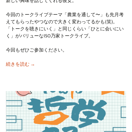
新しい興味を話してくれる彼女。
今回のトークライブテーマ「農業を通して〜」も先月考
えてもらったやつなので大きく変わってるかも(笑)。
「トークを聴きにいく」と同じくらい「ひとに会いにい
く」がバリューなISO乃家トークライブ。
今回もぜひご参加ください。
【iso乃家トークライブVol.50】「農業を
続きを読む
→