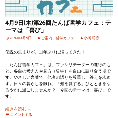
4月9日(木)第26回たんば哲学カフェ：テ
ーマは「喜び」
2026年4月9日
ご案内
、
哲学カフェ
小橋 昭彦
伝説の集まりが、12年ぶりに帰ってきた！
「たんば哲学カフェ」は、ファシリテーターの進行のも
と、各自の考え方や見方（哲学）を自由に語り合う場で
す。やさしい言葉で、他者の語りを尊重し、答えを求め
ず。日々の暮らしを離れ、「知を愛する」ひとときをゆ
るやかに過ごしませんか？ 今回のテーマは「喜び」で
す。
4月9日(木)第26回たんば哲学カフェ：テーマは
続きを読む
→
コメントする