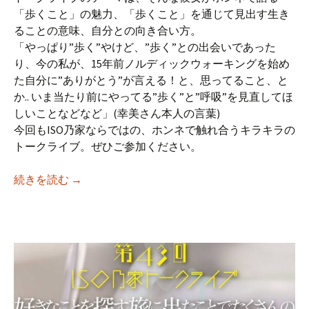
「歩くこと」の魅力、「歩くこと」を通じて見出す生き
ることの意味、自分との向き合い方。
「やっぱり”歩く”やけど、”歩く”との出会いであった
り、今の私が、15年前ノルディックウォーキングを始め
た自分に”ありがとう”が言える！と、思ってること、と
か.. いま当たり前にやってる”歩く”と”呼吸”を見直してほ
しいことなどなど」(幸美さん本人の言葉)
今回もISO乃家ならではの、ホンネで触れ合うキラキラの
トークライブ。ぜひご参加ください。
【iso乃家トークライブVol.44】「10年後
続きを読む
→