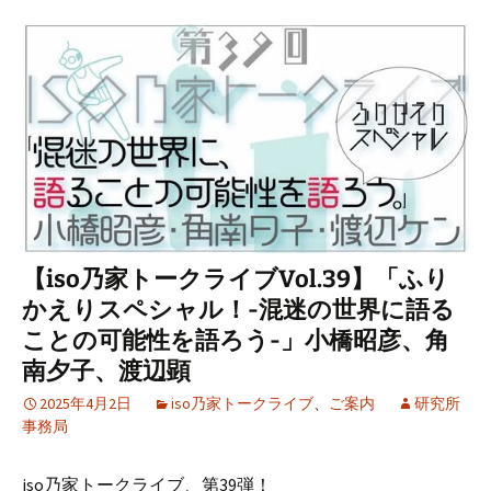
【iso乃家トークライブVol.39】「ふり
かえりスペシャル！-混迷の世界に語る
ことの可能性を語ろう-」小橋昭彦、角
南夕子、渡辺顕
2025年4月2日
iso乃家トークライブ
、
ご案内
研究所
事務局
iso乃家トークライブ、第39弾！