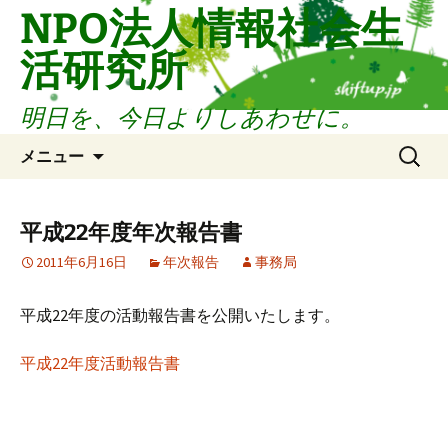
コ
NPO法人情報社会生
ン
活研究所
テ
ン
ツ
明日を、今日よりしあわせに。
へ
検
ス
メニュー
索:
キ
ッ
プ
平成22年度年次報告書
2011年6月16日
年次報告
事務局
平成22年度の活動報告書を公開いたします。
平成22年度活動報告書