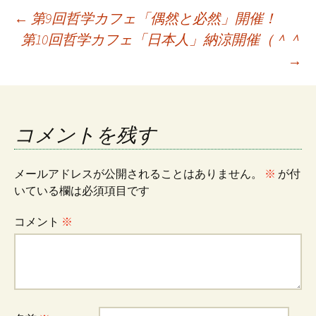
投
←
第9回哲学カフェ「偶然と必然」開催！
第10回哲学カフェ「日本人」納涼開催（＾＾
→
稿
ナ
コメントを残す
ビ
メールアドレスが公開されることはありません。
※
が付
ゲ
いている欄は必須項目です
コメント
※
ー
シ