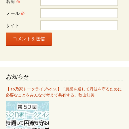
名前
※
ョ
メール
※
ン
サイト
お知らせ
【iso乃家トークライブVol.50】「農業を通して丹波を守るために
必要なことをみんなで考えて共有する」秋山知美