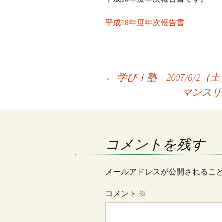
iso乃家トークライブ
平成18年度年次報告書
投
←
学びｉ塾 2007/6/
マンスリ
稿
ナ
コメントを残す
ビ
メールアドレスが公開されるこ
コメント
※
ゲ