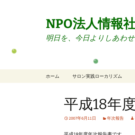
コ
ン
テ
NPO法人情報
ン
ツ
明日を、今日よりしあわせ
へ
ス
キ
ッ
プ
ホーム
サロン実践ローカリズム
サロンのご案内
平成18年
サロン入会
サロン退会
2007年6月11日
年次報告
会員向けセミナー
平成18年度年次報告書です。