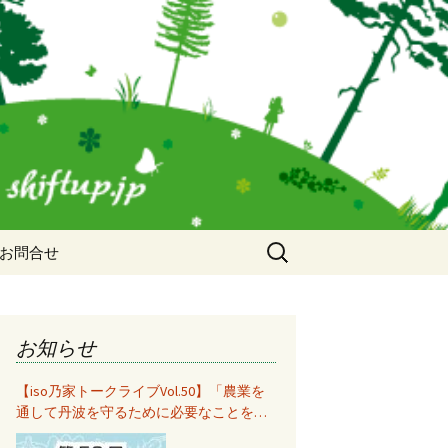
検
お問合せ
索:
お知らせ
【iso乃家トークライブVol.50】「農業を
通して丹波を守るために必要なことをみ
んなで考えて共有する」秋山知美