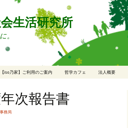
社会生活研究所
に。
【iso乃家】ご利用のご案内
哲学カフェ
法人概要
ご利用のご案内
法人概要
度年次報告書
ドロップイン申込
年次報告
ソーシャルデッキ申込
事務局
ミーティングルーム申
込