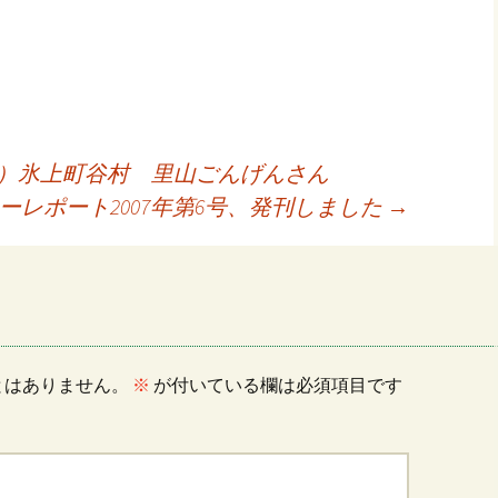
ナイトルーム申込
2（土）氷上町谷村 里山ごんげんさん
ーレポート2007年第6号、発刊しました
→
とはありません。
※
が付いている欄は必須項目です