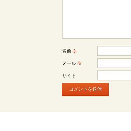
ー
シ
ョ
名前
※
ン
メール
※
サイト