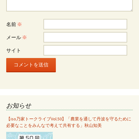
ー
シ
名前
※
ョ
メール
※
サイト
ン
お知らせ
【iso乃家トークライブVol.50】「農業を通して丹波を守るために
必要なことをみんなで考えて共有する」秋山知美