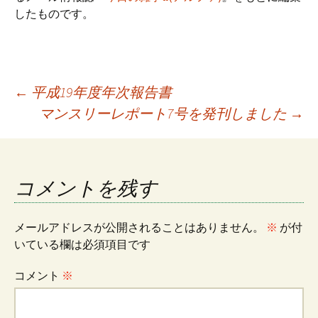
したものです。
投
←
平成19年度年次報告書
マンスリーレポート7号を発刊しました
→
稿
ナ
コメントを残す
ビ
メールアドレスが公開されることはありません。
※
が付
いている欄は必須項目です
ゲ
コメント
※