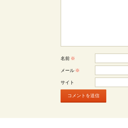
ー
シ
ョ
ン
名前
※
メール
※
サイト