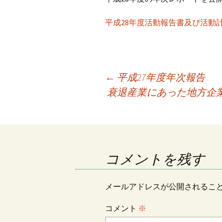
iso乃家トークライブ
平成28年度活動報告書及び活動
投
←
平成27年度年次報告
衰退産業にあった地方企
稿
ナ
コメントを残す
ビ
メールアドレスが公開されるこ
ゲ
コメント
※