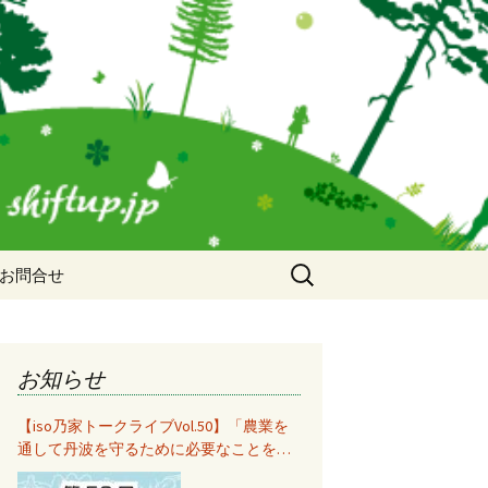
検
お問合せ
索:
お知らせ
【iso乃家トークライブVol.50】「農業を
通して丹波を守るために必要なことをみ
んなで考えて共有する」秋山知美