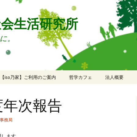
社会生活研究所
に。
【iso乃家】ご利用のご案内
哲学カフェ
法人概要
ご利用のご案内
法人概要
度年次報告
ドロップイン申込
年次報告
ソーシャルデッキ申込
事務局
ミーティングルーム申
開します。
込