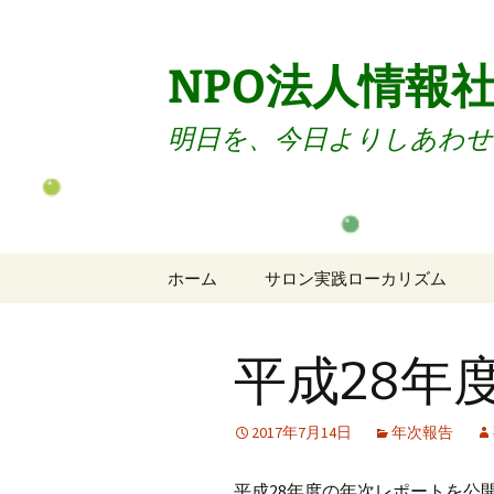
コ
ン
テ
NPO法人情報
ン
ツ
明日を、今日よりしあわせ
へ
ス
キ
ッ
プ
ホーム
サロン実践ローカリズム
サロンのご案内
平成28年
サロン入会
サロン退会
2017年7月14日
年次報告
会員向けセミナー
平成28年度の年次レポートを公