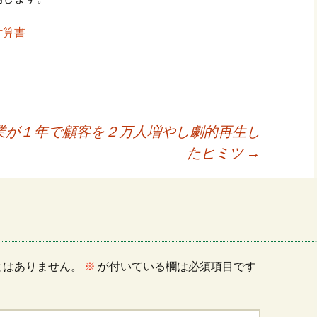
計算書
ナイトルーム申込
業が１年で顧客を２万人増やし劇的再生し
たヒミツ
→
とはありません。
※
が付いている欄は必須項目です