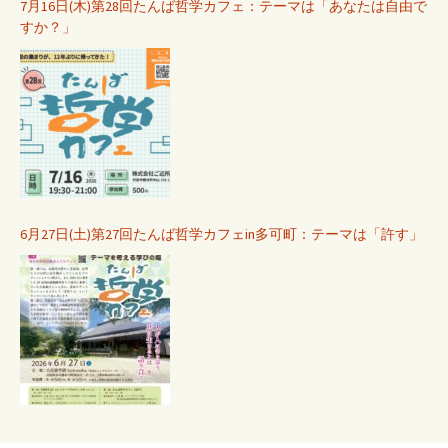
ン
7月16日(木)第28回たんば哲学カフェ：テーマは「あなたは自由で
すか？」
6月27日(土)第27回たんば哲学カフェin多可町：テーマは「許す」