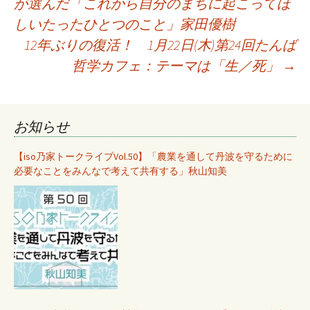
が選んだ「これから自分のまちに起こってほ
稿
しいたったひとつのこと」家田優樹
12年ぶりの復活！ 1月22日(木)第24回たんば
ナ
哲学カフェ：テーマは「生／死」
→
ビ
お知らせ
ゲ
【iso乃家トークライブVol.50】「農業を通して丹波を守るために
必要なことをみんなで考えて共有する」秋山知美
ー
シ
ョ