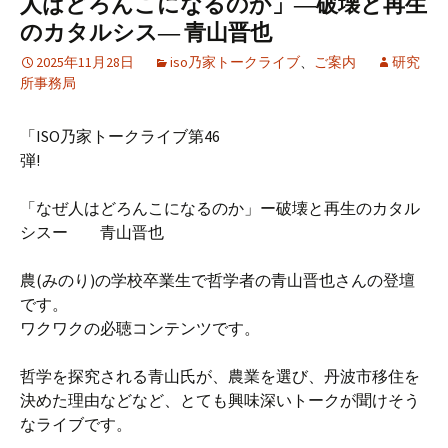
人はどろんこになるのか」―破壊と再生
のカタルシス― 青山晋也
2025年11月28日
iso乃家トークライブ
、
ご案内
研究
所事務局
「ISO乃家トークライブ第46
弾!
「なぜ人はどろんこになるのか」ー破壊と再生のカタル
シスー 青山晋也
農(みのり)の学校卒業生で哲学者の青山晋也さんの登壇
です。
ワクワクの必聴コンテンツです。
哲学を探究される青山氏が、農業を選び、丹波市移住を
決めた理由などなど、とても興味深いトークが聞けそう
なライブです。