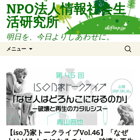
コ
NPO法人情報社会生
ン
活研究所
テ
ン
ツ
明日を、今日よりしあわせに。
へ
検
ス
メニュー
索:
キ
ッ
プ
【iso乃家トークライブVol.46】「なぜ