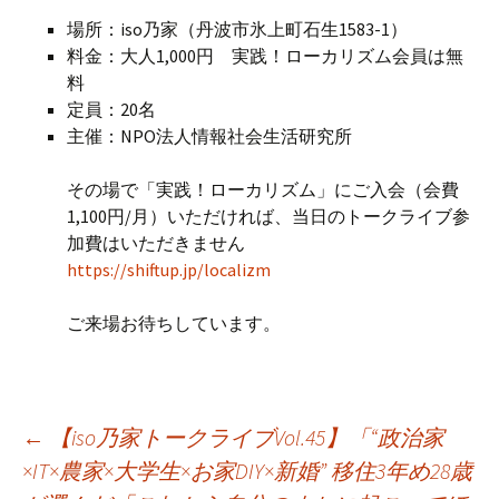
場所：iso乃家（丹波市氷上町石生1583-1）
料金：大人1,000円 実践！ローカリズム会員は無
料
定員：20名
主催：NPO法人情報社会生活研究所
その場で「実践！ローカリズム」にご入会（会費
1,100円/月）いただければ、当日のトークライブ参
加費はいただきません
https://shiftup.jp/localizm
ご来場お待ちしています。
投
←
【iso乃家トークライブVol.45】「“政治家
×IT×農家×大学生×お家DIY×新婚” 移住3年め28歳