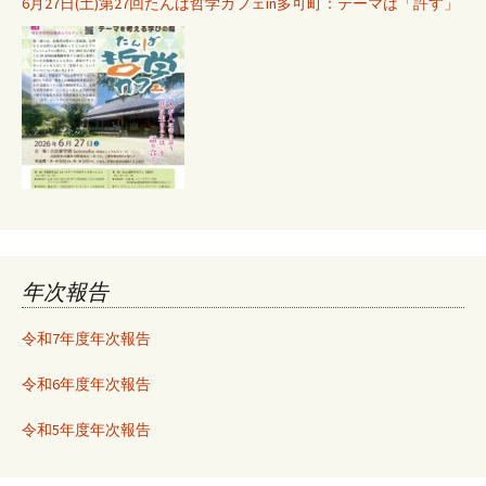
6月27日(土)第27回たんば哲学カフェin多可町：テーマは「許す」
年次報告
令和7年度年次報告
令和6年度年次報告
令和5年度年次報告