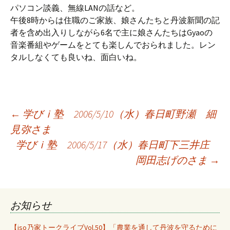
パソコン談義、無線LANの話など。
午後8時からは住職のご家族、娘さんたちと丹波新聞の記
者を含め出入りしながら6名で主に娘さんたちはGyaoの
音楽番組やゲームをとても楽しんでおられました。レン
タルしなくても良いね、面白いね。
投
←
学びｉ塾 2006/5/10（水）春日町野瀬 細
見弥さま
学びｉ塾 2006/5/17（水）春日町下三井庄
稿
岡田志げのさま
→
ナ
お知らせ
ビ
【iso乃家トークライブVol.50】「農業を通して丹波を守るために