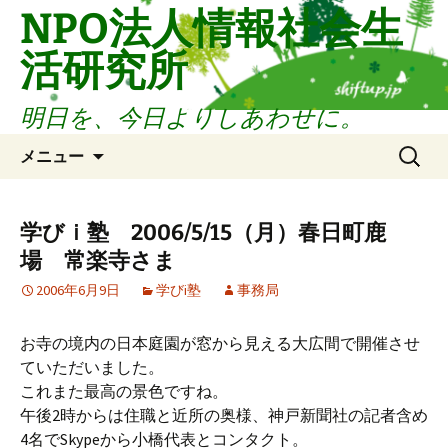
コ
NPO法人情報社会生
ン
活研究所
テ
ン
ツ
明日を、今日よりしあわせに。
へ
検
ス
メニュー
索:
キ
ッ
プ
学びｉ塾 2006/5/15（月）春日町鹿
場 常楽寺さま
2006年6月9日
学びi塾
事務局
お寺の境内の日本庭園が窓から見える大広間で開催させ
ていただいました。
これまた最高の景色ですね。
午後2時からは住職と近所の奥様、神戸新聞社の記者含め
4名でSkypeから小橋代表とコンタクト。