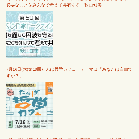
必要なことをみんなで考えて共有する」秋山知美
ゲ
ー
シ
ョ
7月16日(木)第28回たんば哲学カフェ：テーマは「あなたは自由で
すか？」
ン