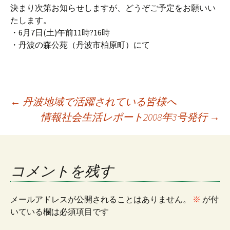
決まり次第お知らせしますが、どうぞご予定をお願いい
たします。
・6月7日(土)午前11時?16時
・丹波の森公苑（丹波市柏原町）にて
投
←
丹波地域で活躍されている皆様へ
情報社会生活レポート2008年3号発行
→
稿
ナ
コメントを残す
ビ
メールアドレスが公開されることはありません。
※
が付
いている欄は必須項目です