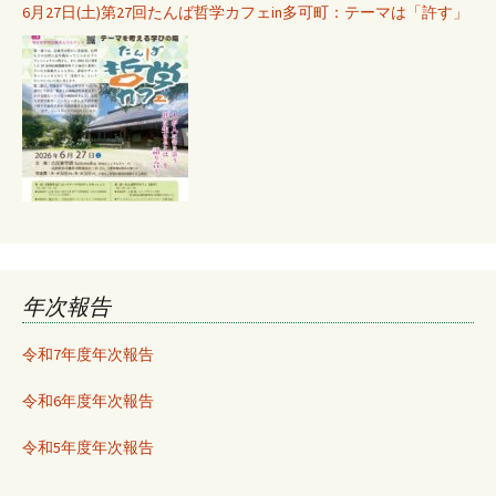
6月27日(土)第27回たんば哲学カフェin多可町：テーマは「許す」
年次報告
令和7年度年次報告
令和6年度年次報告
令和5年度年次報告