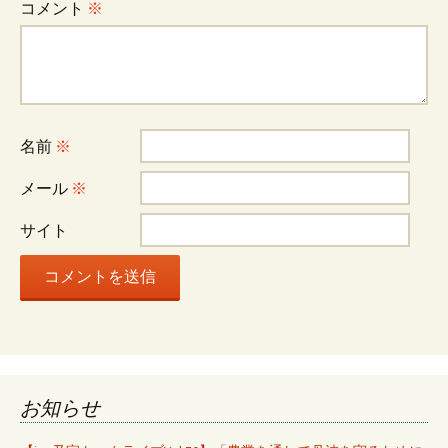
ゲ
コメント
※
ー
シ
名前
※
ョ
メール
※
サイト
ン
お知らせ