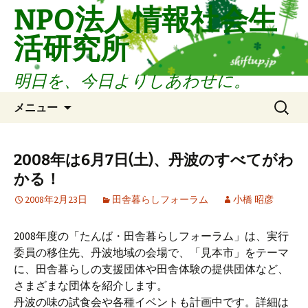
コ
NPO法人情報社会生
ン
活研究所
テ
ン
ツ
明日を、今日よりしあわせに。
へ
検
ス
メニュー
索:
キ
ッ
プ
2008年は6月7日(土)、丹波のすべてがわ
かる！
2008年2月23日
田舎暮らしフォーラム
小橋 昭彦
2008年度の「たんば・田舎暮らしフォーラム」は、実行
委員の移住先、丹波地域の会場で、「見本市」をテーマ
に、田舎暮らしの支援団体や田舎体験の提供団体など、
さまざまな団体を紹介します。
丹波の味の試食会や各種イベントも計画中です。詳細は