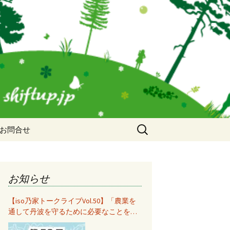
検
お問合せ
索:
お知らせ
【iso乃家トークライブVol.50】「農業を
通して丹波を守るために必要なことをみ
んなで考えて共有する」秋山知美