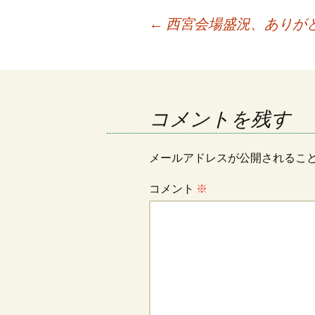
投
←
西宮会場盛況、ありが
稿
ナ
コメントを残す
ビ
メールアドレスが公開されるこ
コメント
※
ゲ
ー
シ