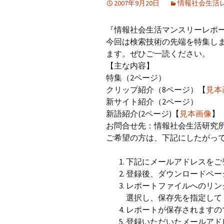
2007年9月20日
情報社会生活
iso乃家トークライブ
『情報社会生活マンスリーレポー
今回は検索技術の先端を特集しま
ます。ぜひご一読ください。
【主な内容】
特集（2ページ）
クリップ紹介（8ページ）【
見本
新サイト紹介（2ページ）
新語紹介(2ページ)【
見本画像
】
お問合せ先：情報社会生活研究所 事務局
ご希望の方は、下記にしたがっ
下記にメールアドレスをご
登録後、ダウンロードペー
レポートファイルへのリン
選択し、保存先を指定して
レポートが保存されますのでご
登録いただいたメールアド