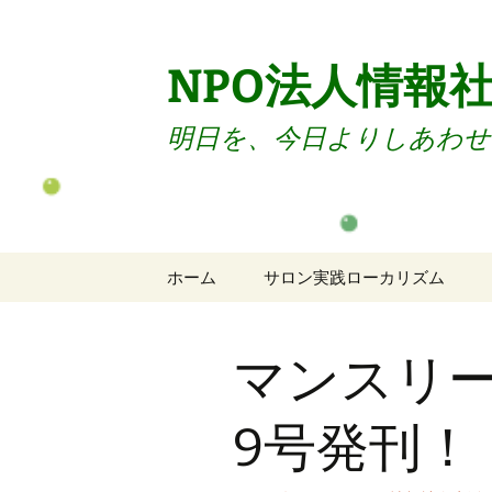
コ
ン
テ
NPO法人情報
ン
ツ
明日を、今日よりしあわせ
へ
ス
キ
ッ
プ
ホーム
サロン実践ローカリズム
サロンのご案内
マンスリー
サロン入会
サロン退会
9号発刊！
会員向けセミナー