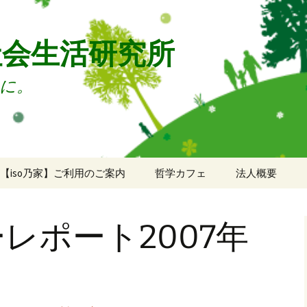
社会生活研究所
に。
【iso乃家】ご利用のご案内
哲学カフェ
法人概要
ご利用のご案内
法人概要
レポート2007年
ドロップイン申込
年次報告
ソーシャルデッキ申込
ミーティングルーム申
込