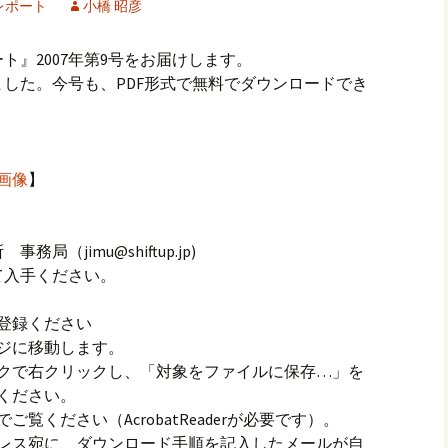
レポート
小橋 昭彦
ナイトルーム申込
ト』2007年第9号をお届けします。
した。今号も、PDF形式で無料でダウンロードでき
画像
】
（jimu@shiftup.jp)
て入手ください。
登録ください
ジに移動します。
クで右クリックし、「対象をファイルに保存…」を
ください。
覧ください（AcrobatReaderが必要です）。
レス宛に、ダウンロード手順を記入したメールが自