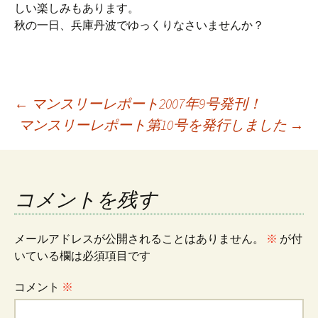
しい楽しみもあります。
秋の一日、兵庫丹波でゆっくりなさいませんか？
投
←
マンスリーレポート2007年9号発刊！
マンスリーレポート第10号を発行しました
→
稿
ナ
コメントを残す
ビ
メールアドレスが公開されることはありません。
※
が付
いている欄は必須項目です
ゲ
コメント
※