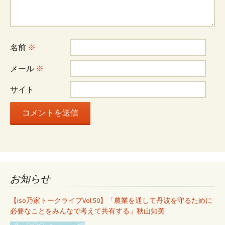
ー
シ
名前
※
ョ
メール
※
サイト
ン
お知らせ
【iso乃家トークライブVol.50】「農業を通して丹波を守るために
必要なことをみんなで考えて共有する」秋山知美