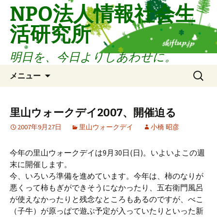
コ
NPO法人情報社会生
ン
活研究所
テ
ン
ツ
明日を、今日よりしあわせに。
へ
検
ス
メニュー
索:
キ
ッ
プ
里山ウォークデイ2007、開催迫る
2007年9月27日
里山ウォークデイ
小橋 昭彦
今年の里山ウォークデイは9月30日(日)。いよいよこの週
末に開催します。
今、いろいろ準備を進めています。今年は、柿のなりが
悪くって柿もぎができそうになかったり、五右衛門風呂
が使えなかったりと残念なところもあるのですが、べこ
（子牛）が原っぱで遊ぶ予定が入っていたりといった新